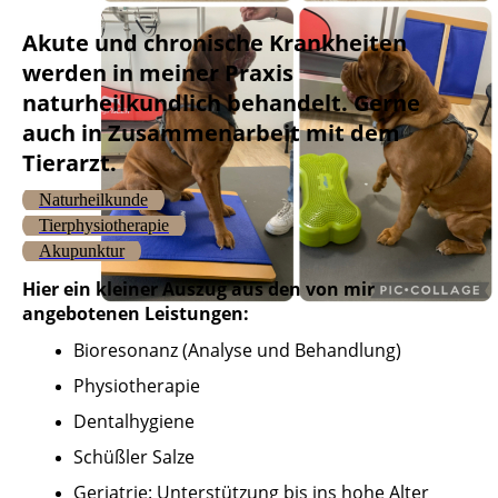
Akute und chronische Krankheiten
werden in meiner Praxis
naturheilkundlich behandelt. Gerne
auch in Zusammenarbeit mit dem
Tierarzt.
Naturheilkunde
Tierphysiotherapie
Akupunktur
Hier ein kleiner Aus
zug aus den von mir
angebotenen Leistungen:
Bioresonanz (Analyse und Behandlung)
Physiotherapie
Dentalhygiene
Schüßler Salze
Geriatrie: Unterstützung bis ins hohe Alter