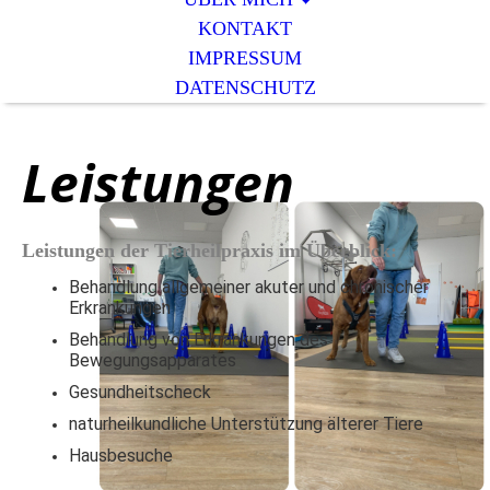
KONTAKT
IMPRESSUM
DATENSCHUTZ
Leistungen
Leistungen der Tierheilpraxis im Überblick:
Behandlung allgemeiner akuter und chronischer
Erkrankungen
Behandlung von Erkrankungen des
Bewegungsapparates
Gesundheitscheck
naturheilkundliche Unterstützung älterer Tiere
Hausbesuche