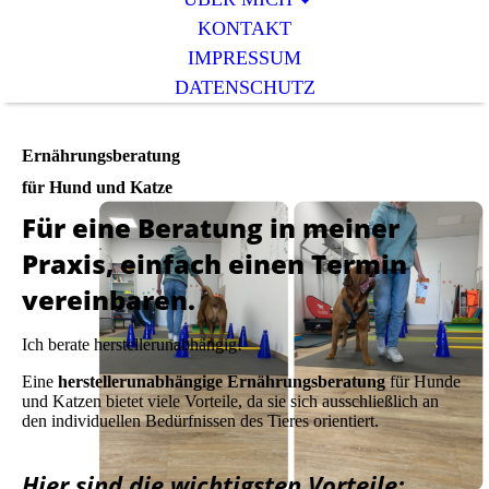
KONTAKT
IMPRESSUM
DATENSCHUTZ
Ernährungsberatung
für Hund und Katze
Für eine Beratung in meiner
Praxis, einfach einen Termin
vereinbaren.
Ich berate herstellerunabhängig!
Eine
herstellerunabhängige Ernährungsberatung
für Hunde
und Katzen bietet viele Vorteile, da sie sich ausschließlich an
den individuellen Bedürfnissen des Tieres orientiert.
Hier sind die wichtigsten Vorteile: