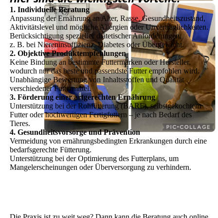
1. Individuelle Beratung
Anpassung der Ernährung an Alter, Rasse, Gesundheitszustand,
Aktivitätslevel und mögliche Allergien oder Unverträglichkeiten.
Berücksichtigung spezieller diätetischer Anforderungen,
z. B. bei Niereninsuffizienz, Diabetes oder Übergewicht.
2. Objektive Produktempfehlungen
Keine Bindung an bestimmte Futtermarken oder Hersteller,
wodurch nur das beste und passendste Futter empfohlen wird.
Unabhängige Bewertung von Inhaltsstoffen und Qualität
verschiedener Futtermittel.
3. Förderung einer artgerechten Ernährung
Unterstützung bei der Rohfütterung (BARF), selbstgekochtem
Futter oder hochwertigen Fertigfuttern – je nach Bedarf des
Tieres.
4. Gesundheitsvorsorge und Prävention
Vermeidung von ernährungsbedingten Erkrankungen durch eine
bedarfsgerechte Fütterung.
Unterstützung bei der Optimierung des Futterplans, um
Mangelerscheinungen oder Überversorgung zu verhindern.
Die Praxis ist zu weit weg? Dann kann die Beratung auch online