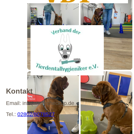
Kontakt
Email: info(at)tiercheckup.de
Tel.:
02802/8078527