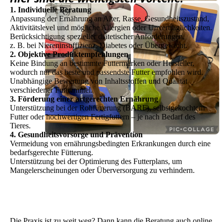
1. Individuelle Beratung
Anpassung der Ernährung an Alter, Rasse, Gesundheitszustand,
Aktivitätslevel und mögliche Allergien oder Unverträglichkeiten.
Berücksichtigung spezieller diätetischer Anforderungen,
z. B. bei Niereninsuffizienz, Diabetes oder Übergewicht.
2. Objektive Produktempfehlungen
Keine Bindung an bestimmte Futtermarken oder Hersteller,
wodurch nur das beste und passendste Futter empfohlen wird.
Unabhängige Bewertung von Inhaltsstoffen und Qualität
verschiedener Futtermittel.
3. Förderung einer artgerechten Ernährung
Unterstützung bei der Rohfütterung (BARF), selbstgekochtem
Futter oder hochwertigen Fertigfuttern – je nach Bedarf des
Tieres.
4. Gesundheitsvorsorge und Prävention
Vermeidung von ernährungsbedingten Erkrankungen durch eine
bedarfsgerechte Fütterung.
Unterstützung bei der Optimierung des Futterplans, um
Mangelerscheinungen oder Überversorgung zu verhindern.
Die Praxis ist zu weit weg? Dann kann die Beratung auch online