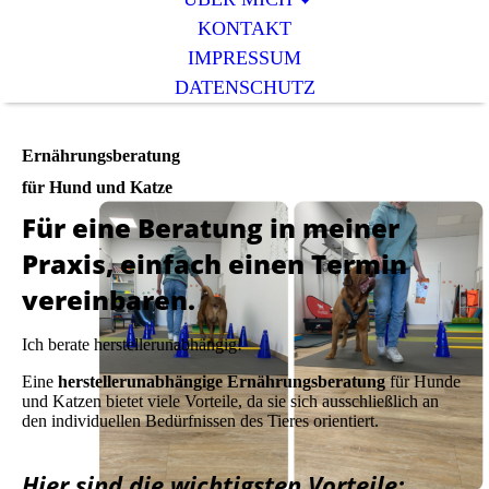
KONTAKT
IMPRESSUM
DATENSCHUTZ
Ernährungsberatung
für Hund und Katze
Für eine Beratung in meiner
Praxis, einfach einen Termin
vereinbaren.
Ich berate herstellerunabhängig!
Eine
herstellerunabhängige Ernährungsberatung
für Hunde
und Katzen bietet viele Vorteile, da sie sich ausschließlich an
den individuellen Bedürfnissen des Tieres orientiert.
Hier sind die wichtigsten Vorteile: